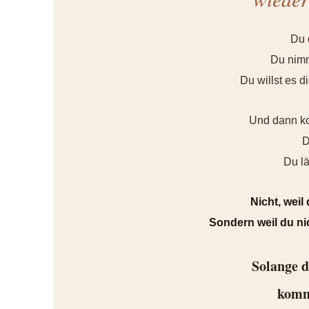
Du 
Du nimm
Du willst es 
Und dann k
D
Du lä
Nicht, weil
Sondern weil du nic
Solange d
komm