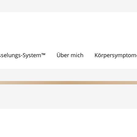
sselungs-System™
Über mich
Körpersymptome