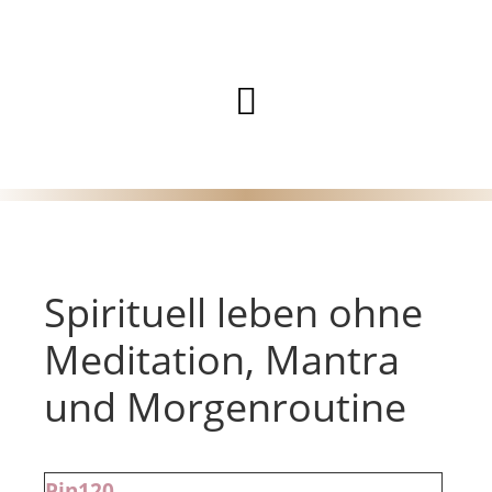
Zum
Inhalt
Hauptmenü
springen
Spirituell leben ohne
Meditation, Mantra
und Morgenroutine
Pin
120