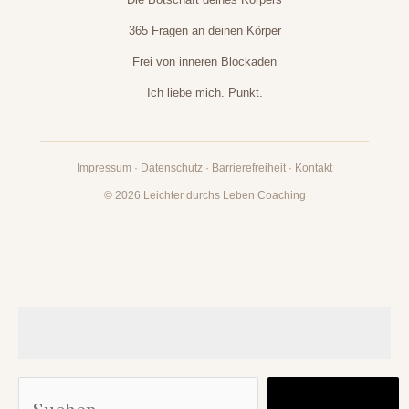
365 Fragen an deinen Körper
Frei von inneren Blockaden
Ich liebe mich. Punkt.
Impressum
·
Datenschutz
·
Barrierefreiheit
·
Kontakt
© 2026 Leichter durchs Leben Coaching
Suc