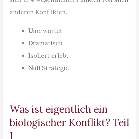
anderen Konflikten.
U
nerwartet
D
ramatisch
I
soliert erlebt
N
ull Strategie
Was ist eigentlich ein
biologischer Konflikt? Teil
I