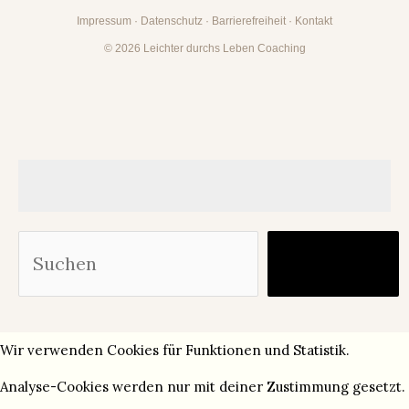
Impressum
·
Datenschutz
·
Barrierefreiheit
·
Kontakt
© 2026 Leichter durchs Leben Coaching
Suc
Finden
Wir verwenden Cookies für Funktionen und Statistik.
Analyse-Cookies werden nur mit deiner Zustimmung gesetzt.