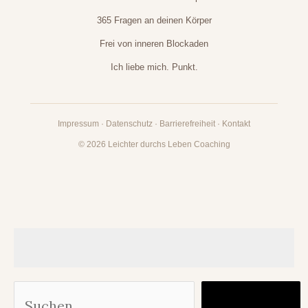
365 Fragen an deinen Körper
Frei von inneren Blockaden
Ich liebe mich. Punkt.
Impressum
·
Datenschutz
·
Barrierefreiheit
·
Kontakt
© 2026 Leichter durchs Leben Coaching
Suc
Finden