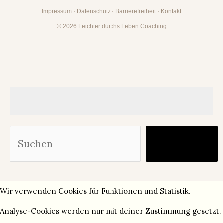
Impressum
·
Datenschutz
·
Barrierefreiheit
·
Kontakt
© 2026 Leichter durchs Leben Coaching
Suc
Finden
Wir verwenden Cookies für Funktionen und Statistik.
Analyse-Cookies werden nur mit deiner Zustimmung gesetzt.