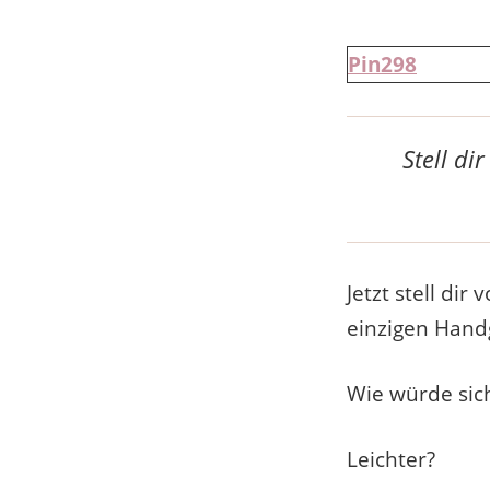
Pin
298
Stell di
Jetzt stell di
einzigen Handg
Wie würde sic
Leichter?