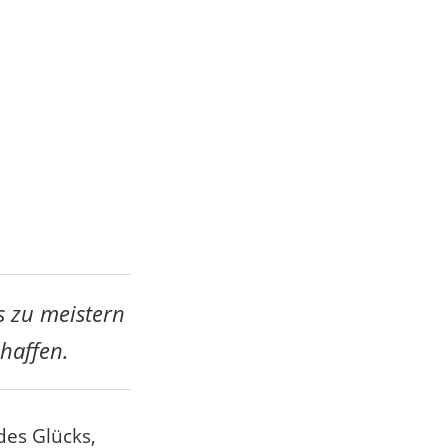
s zu meistern
haffen.
des Glücks,