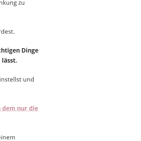
enkung zu
rdest.
chtigen Dinge
lässt.
instellst und
n dem nur die
 einem