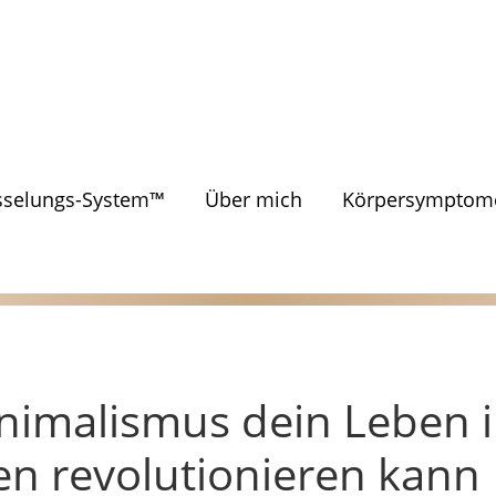
sselungs-System™
Über mich
Körpersymptome
nimalismus dein Leben i
ten revolutionieren kann