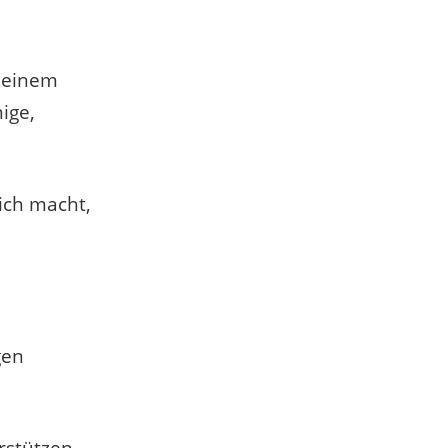
n einem
ige,
lich macht,
gen