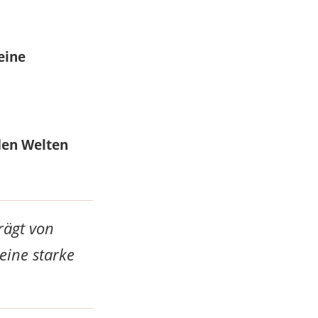
eine
den Welten
rägt von
eine starke