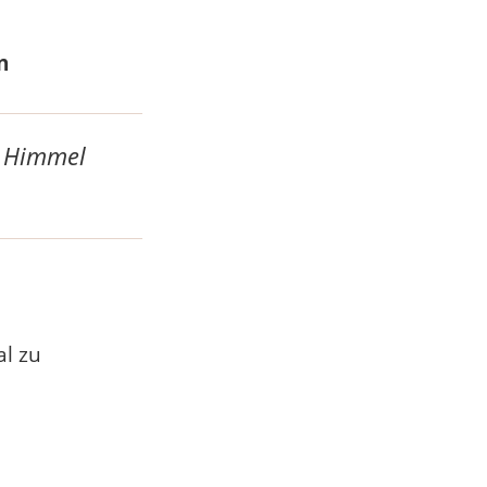
n
m Himmel
al zu