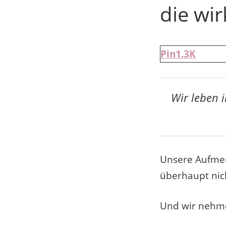
die wi
Pin
1.3K
Wir leben i
Unsere Aufmer
überhaupt nic
Und wir nehmen