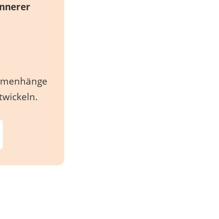
innerer
ammenhänge
twickeln.