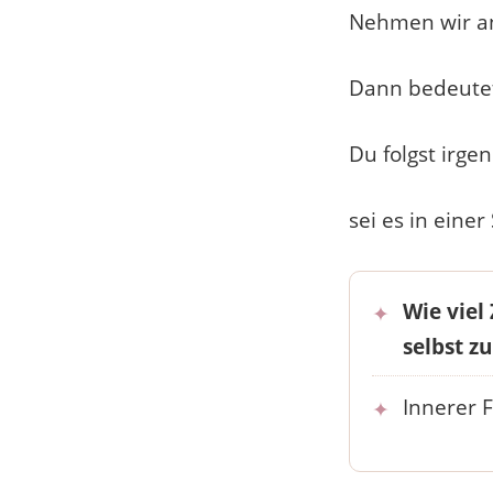
Nehmen wir an
Dann bedeutet 
Du folgst irg
sei es in eine
Wie viel
selbst zu
Innerer F