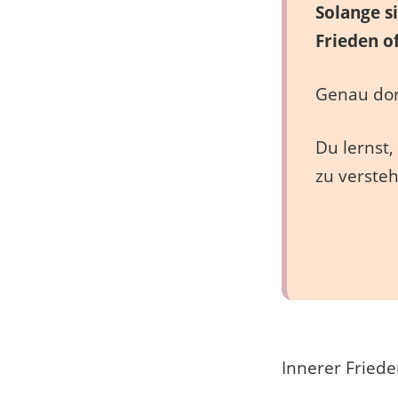
Solange s
Frieden o
Genau dor
Du lernst
zu versteh
Innerer Friede