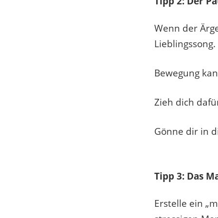
Tipp 2: Der P
Wenn der Ärge
Lieblingssong.
Bewegung kan
Zieh dich dafü
Gönne dir in d
Tipp 3: Das M
Erstelle ein „