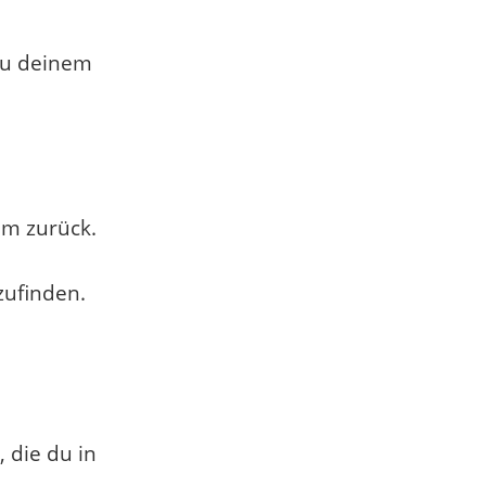
zu deinem
um zurück.
zufinden.
 die du in