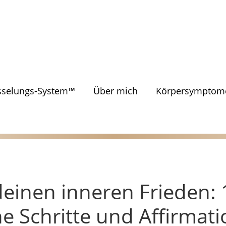
sselungs-System™
Über mich
Körpersymptome
deinen inneren Frieden: 
e Schritte und Affirmat