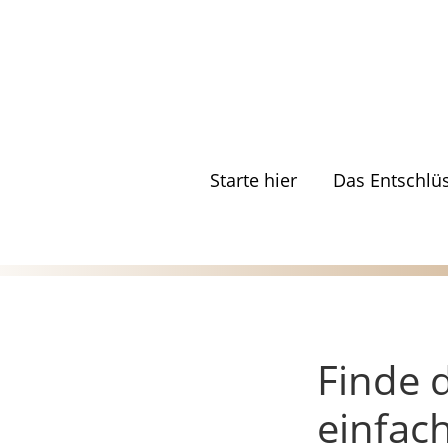
Zum
Inhalt
springen
Starte hier
Das Entschlü
Finde 
einfach