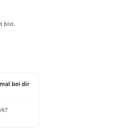
 bist.
mal bei dir
lt?